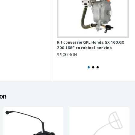
Kit conversie GPL Honda GX 160,GX
Ca
200 168F cu robinet benzina
T5
95,00 RON
85
TOR