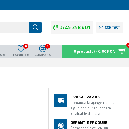
0745 358 401
CONTACT
0
0
0 produs(e) - 0,00 RON
CONT
FAVORITE
COMPARA
LIVRARE RAPIDA
Comanda ta ajunge rapid si
sigur, prin curier, in toate
localitatile din tara
GARANTIE PRODUSE
Persoane fizice:
24 luni