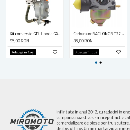
Kit conversie GPL Honda GX 160,GX 200 168F cu robinet benzina
Carburator NAC LONCIN T375 T475 T575 OHV
95,00 RON
85,00 RON
Adaugă în Coş
Adaugă în Coş
Infiintata in anul 2012, cu radacini in or
compania noastra si-a inceput activita
comercializare de piese pentru scutere, 
drujbe, offline. Un an mai tarziu am inc