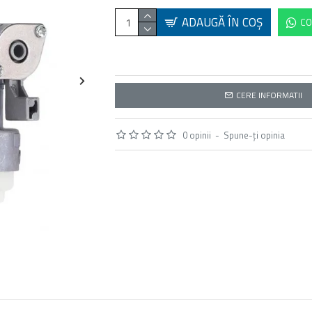
ADAUGĂ ÎN COŞ
CO
CERE INFORMATII
0 opinii
-
Spune-ţi opinia