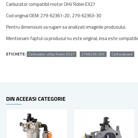
Carburator compatibil motor OHV Robin EX27
Cod original OEM: 279-62361-20 , 279-62363-30
Pentru dimensiuni va rugam sa analizati imaginile produsului.
Mentionam faptul ca produsul nu este original, insa este compatib
ETICHETE:
Carburator utilaj Robin EX27
2796236120C
Carburatoare
DIN ACEEASI CATEGORIE