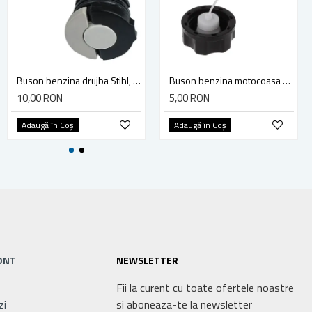
Carburator atomizor / suflanta compatibil Stihl BR 500, BR 550, BR 600
Buson benzina drujba Stihl, model cu clapeta
Buson benzina motocoasa TL43/52
100,00 RON
10,00 RON
5,00 RON
Adaugă în Coş
Adaugă în Coş
Adaugă în Coş
ONT
NEWSLETTER
Fii la curent cu toate ofertele noastre
zi
si aboneaza-te la newsletter