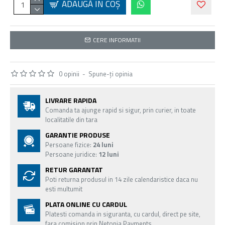
ADAUGĂ ÎN COŞ
CERE INFORMATII
0 opinii
-
Spune-ţi opinia
LIVRARE RAPIDA
Comanda ta ajunge rapid si sigur, prin curier, in toate
localitatile din tara
GARANTIE PRODUSE
Persoane fizice:
24 luni
Persoane juridice:
12 luni
RETUR GARANTAT
Poti returna produsul in 14 zile calendaristice daca nu
esti multumit
PLATA ONLINE CU CARDUL
Platesti comanda in siguranta, cu cardul, direct pe site,
fara comision prin Netopia Payments