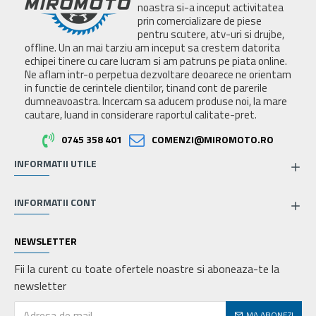
noastra si-a inceput activitatea
prin comercializare de piese
pentru scutere, atv-uri si drujbe,
offline. Un an mai tarziu am inceput sa crestem datorita
echipei tinere cu care lucram si am patruns pe piata online.
Ne aflam intr-o perpetua dezvoltare deoarece ne orientam
in functie de cerintele clientilor, tinand cont de parerile
dumneavoastra. Incercam sa aducem produse noi, la mare
cautare, luand in considerare raportul calitate-pret.
0745 358 401
COMENZI@MIROMOTO.RO
INFORMATII UTILE
INFORMATII CONT
NEWSLETTER
Fii la curent cu toate ofertele noastre si aboneaza-te la
newsletter
MA ABONEZ!