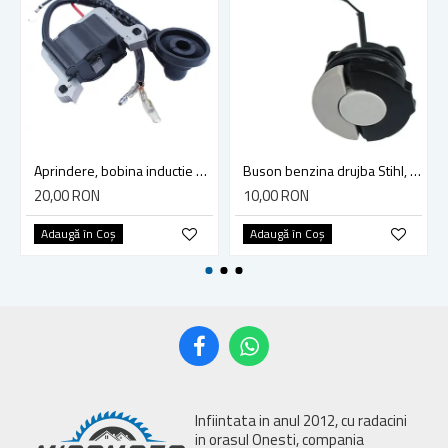
Aprindere, bobina inductie motocoasa chinezeasca TL43 TL 52, Ruris Dac 210, Dac 310
Buson benzina drujba Stihl, model cu clapeta
20,00 RON
10,00 RON
Adaugă în Coş
Adaugă în Coş
Infiintata in anul 2012, cu radacini
in orasul Onesti, compania