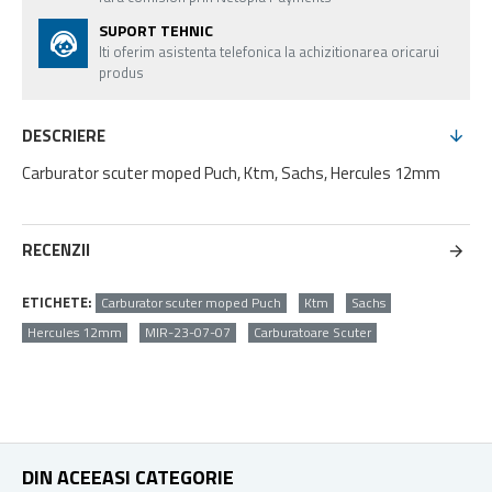
SUPORT TEHNIC
Iti oferim asistenta telefonica la achizitionarea oricarui
produs
DESCRIERE
Carburator scuter moped Puch, Ktm, Sachs, Hercules 12mm
RECENZII
ETICHETE:
Carburator scuter moped Puch
Ktm
Sachs
Hercules 12mm
MIR-23-07-07
Carburatoare Scuter
DIN ACEEASI CATEGORIE