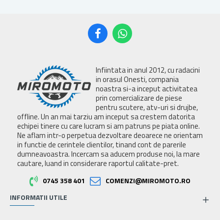
Infiintata in anul 2012, cu radacini
in orasul Onesti, compania
noastra si-a inceput activitatea
prin comercializare de piese
pentru scutere, atv-uri si drujbe,
offline. Un an mai tarziu am inceput sa crestem datorita
echipei tinere cu care lucram si am patruns pe piata online.
Ne aflam intr-o perpetua dezvoltare deoarece ne orientam
in functie de cerintele clientilor, tinand cont de parerile
dumneavoastra. Incercam sa aducem produse noi, la mare
cautare, luand in considerare raportul calitate-pret.
0745 358 401
COMENZI@MIROMOTO.RO
INFORMATII UTILE