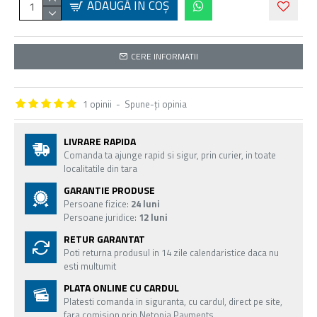
ADAUGĂ ÎN COŞ
CERE INFORMATII
1 opinii
-
Spune-ţi opinia
LIVRARE RAPIDA
Comanda ta ajunge rapid si sigur, prin curier, in toate
localitatile din tara
GARANTIE PRODUSE
Persoane fizice:
24 luni
Persoane juridice:
12 luni
RETUR GARANTAT
Poti returna produsul in 14 zile calendaristice daca nu
esti multumit
PLATA ONLINE CU CARDUL
Platesti comanda in siguranta, cu cardul, direct pe site,
fara comision prin Netopia Payments