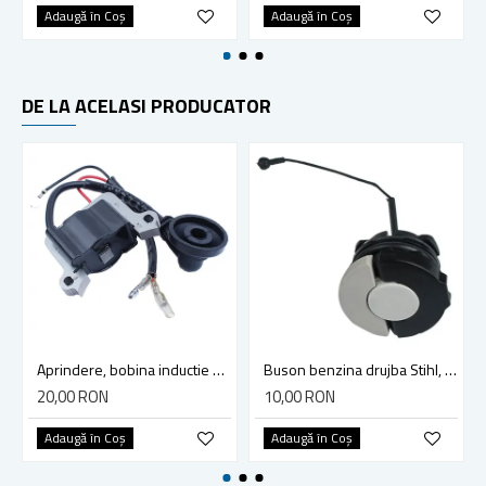
Adaugă în Coş
Adaugă în Coş
DE LA ACELASI PRODUCATOR
Aprindere, bobina inductie motocoasa chinezeasca TL43 TL 52, Ruris Dac 210, Dac 310
Buson benzina drujba Stihl, model cu clapeta
20,00 RON
10,00 RON
Adaugă în Coş
Adaugă în Coş