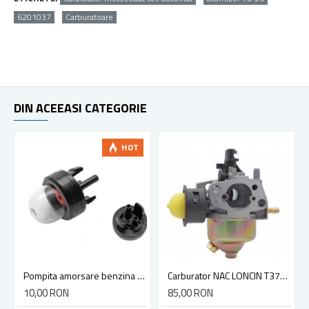
6201037
Carburatoare
DIN ACEEASI CATEGORIE
HOT
Pompita amorsare benzina universala
Carburator NAC LONCIN T375 T475 T575 OHV
10,00 RON
85,00 RON