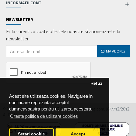
INFORMATII CONT
NEWSLETTER
Fii la curent cu toate ofertele noastre si aboneaza-te la
newsletter
MA ABONEZ!
Refuz
Acest site utilizeaza cookies. Navigarea in
continuare reprezinta acceptul
© 2026 MIRALEX PARTS SRL, CIF: RO30468586, Nr.reg.com: J04/712/2012.
dumneavoastra pentru utilizarea acestora.
All Rights Reserved - by DevPro.ro
Citeste politica de utilizare cookies
Setari cookie
Accept