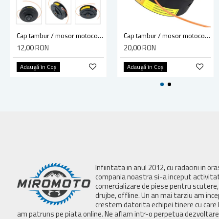
Cap tambur / mosor motocoasa cu fir (piulita 10 x 1.25) Model 1512
Cap tambur / mosor motocoasa cu fir Autocut 25-2 (piulita 10 x 1) compatibil cu Stihl FS44 FS55 FS80 FS83 FS85 FS90 FS9
12,00 RON
20,00 RON
Adaugă în Coş
Adaugă în Coş
Infiintata in anul 2012, cu radacini in or
compania noastra si-a inceput activita
comercializare de piese pentru scutere, 
drujbe, offline. Un an mai tarziu am inc
crestem datorita echipei tinere cu care 
am patruns pe piata online. Ne aflam intr-o perpetua dezvoltar