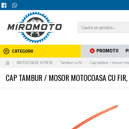
PROMOTII
P
CATEGORII
MOTOCOASE SI PIESE
Tamburi cu fir
Cap tambur / mosor moto
CAP TAMBUR / MOSOR MOTOCOASA CU FIR, B