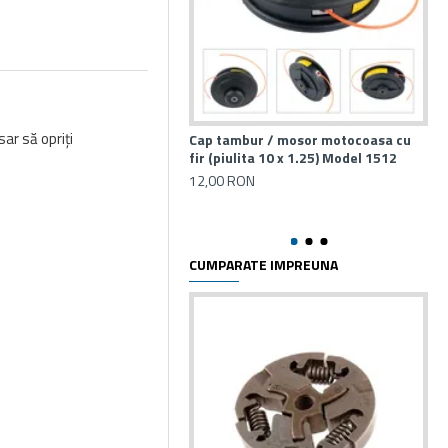
ar să opriți
Cap tambur / mosor motocoasa cu
Ca
fir (piulita 10 x 1.25) Model 1512
fir
com
12,00 RON
FS
20
CUMPARATE IMPREUNA