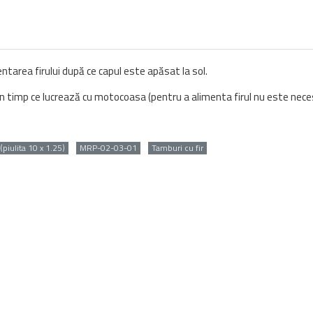
area firului după ce capul este apăsat la sol.
în timp ce lucrează cu motocoasa (pentru a alimenta firul nu este neces
piulita 10 x 1.25)
MRP-02-03-01
Tamburi cu fir