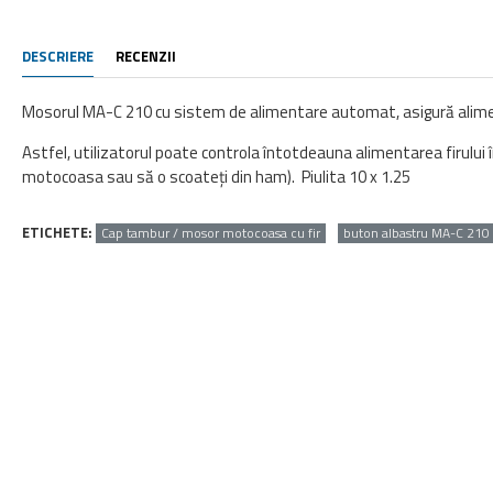
DESCRIERE
RECENZII
Mosorul MA-C 210 cu sistem de alimentare automat, asigură aliment
Astfel, utilizatorul poate controla întotdeauna alimentarea firului 
motocoasa sau să o scoateți din ham). Piulita 10 x 1.25
ETICHETE:
Cap tambur / mosor motocoasa cu fir
buton albastru MA-C 210 (