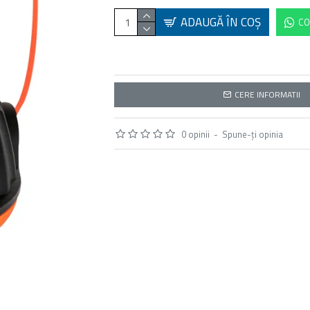
ADAUGĂ ÎN COŞ
CO
CERE INFORMATII
0 opinii
-
Spune-ţi opinia