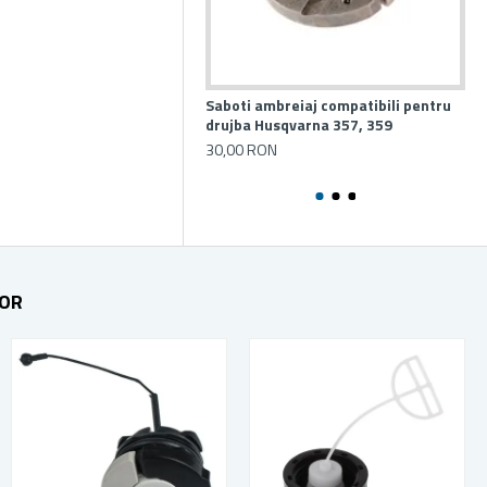
Saboti ambreiaj compatibili pentru
Ca
drujba Husqvarna 357, 359
pe
350
30,00 RON
29
TOR