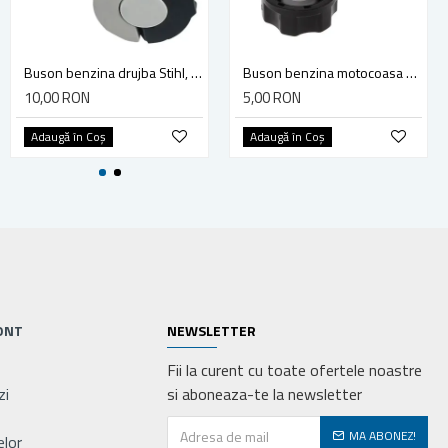
Cap tambur / mosor motocoasa cu fir Autocut 40-2 (piulita 10 x 1)
Buson benzina drujba Stihl, model cu clapeta
Buson benzina motocoasa TL43/52
32,00 RON
10,00 RON
5,00 RON
Adaugă în Coş
Adaugă în Coş
Adaugă în Coş
ONT
NEWSLETTER
Fii la curent cu toate ofertele noastre
zi
si aboneaza-te la newsletter
MA ABONEZ!
elor