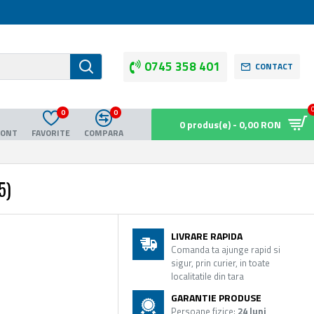
0745 358 401
CONTACT
0
0
0 produs(e) - 0,00 RON
CONT
FAVORITE
COMPARA
5)
LIVRARE RAPIDA
Comanda ta ajunge rapid si
sigur, prin curier, in toate
localitatile din tara
GARANTIE PRODUSE
Persoane fizice:
24 luni