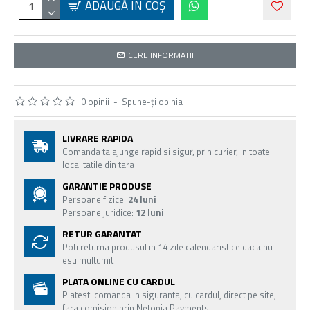
ADAUGĂ ÎN COŞ
CERE INFORMATII
0 opinii
-
Spune-ţi opinia
LIVRARE RAPIDA
Comanda ta ajunge rapid si sigur, prin curier, in toate
localitatile din tara
GARANTIE PRODUSE
Persoane fizice:
24 luni
Persoane juridice:
12 luni
RETUR GARANTAT
Poti returna produsul in 14 zile calendaristice daca nu
esti multumit
PLATA ONLINE CU CARDUL
Platesti comanda in siguranta, cu cardul, direct pe site,
fara comision prin Netopia Payments