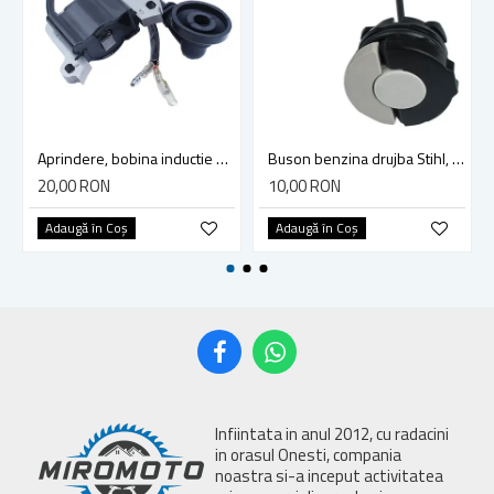
Aprindere, bobina inductie motocoasa chinezeasca TL43 TL 52, Ruris Dac 210, Dac 310
Buson benzina drujba Stihl, model cu clapeta
20,00 RON
10,00 RON
Adaugă în Coş
Adaugă în Coş
Infiintata in anul 2012, cu radacini
in orasul Onesti, compania
noastra si-a inceput activitatea