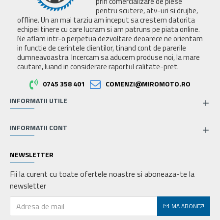
prin comercializare de piese
pentru scutere, atv-uri si drujbe,
offline. Un an mai tarziu am inceput sa crestem datorita
echipei tinere cu care lucram si am patruns pe piata online.
Ne aflam intr-o perpetua dezvoltare deoarece ne orientam
in functie de cerintele clientilor, tinand cont de parerile
dumneavoastra. Incercam sa aducem produse noi, la mare
cautare, luand in considerare raportul calitate-pret.
0745 358 401
COMENZI@MIROMOTO.RO
INFORMATII UTILE
INFORMATII CONT
NEWSLETTER
Fii la curent cu toate ofertele noastre si aboneaza-te la
newsletter
MA ABONEZ!