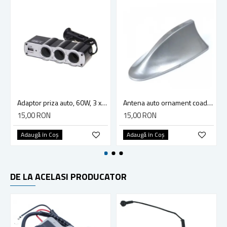
Adaptor priza auto, 60W, 3 x Soclu, cu USB, lungime cablu 70cm
Antena auto ornament coada de rechin, culoare argintiu, fara FM
15,00 RON
15,00 RON
Adaugă în Coş
Adaugă în Coş
DE LA ACELASI PRODUCATOR