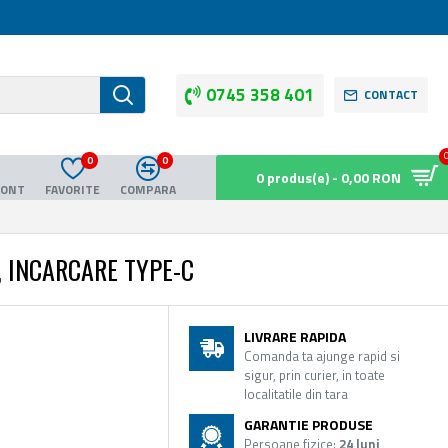
0745 358 401
CONTACT
0
0
0 produs(e) - 0,00 RON
CONT
FAVORITE
COMPARA
, INCARCARE TYPE-C
LIVRARE RAPIDA
Comanda ta ajunge rapid si
sigur, prin curier, in toate
localitatile din tara
GARANTIE PRODUSE
Persoane fizice:
24 luni