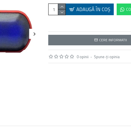
ADAUGĂ ÎN COŞ
CO
CERE INFORMATII
0 opinii
-
Spune-ţi opinia