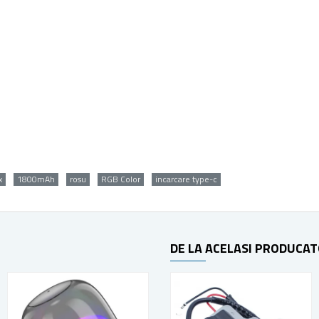
x
1800mAh
rosu
RGB Color
incarcare type-c
DE LA ACELASI PRODUCA