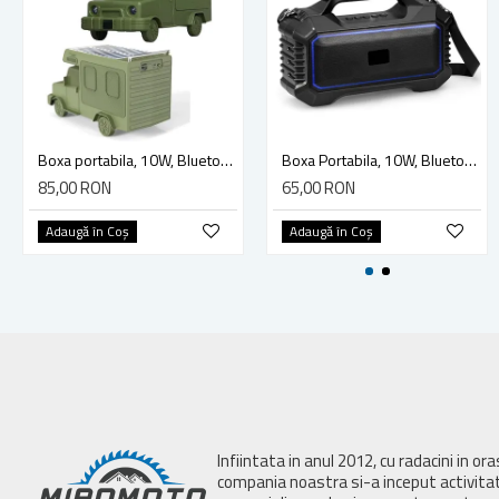
Boxa portabila, 10W, Bluetooth V5.0, Usb, TF Card, Radio Fm, 1500mAh, incarcare solara, tip camper, verde
Boxa Portabila, 10W, Bluetooth V5.1, Usb, TF Card, FM, 1200mAh, RGB led, lanterna, negru
85,00 RON
65,00 RON
Adaugă în Coş
Adaugă în Coş
Infiintata in anul 2012, cu radacini in or
compania noastra si-a inceput activita