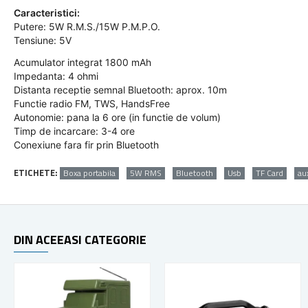
Caracteristici:
Putere: 5W R.M.S./15W P.M.P.O.
Tensiune: 5V
Acumulator integrat 1800 mAh
Impedanta: 4 ohmi
Distanta receptie semnal Bluetooth: aprox. 10m
Functie radio FM, TWS, HandsFree
Autonomie: pana la 6 ore (in functie de volum)
Timp de incarcare: 3-4 ore
Conexiune fara fir prin Bluetooth
ETICHETE:
Boxa portabila
5W RMS
Bluetooth
Usb
TF Card
au
DIN ACEEASI CATEGORIE