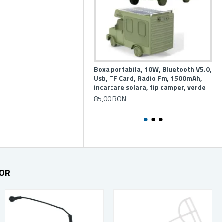
Boxa portabila, 10W, Bluetooth V5.0,
Box
Usb, TF Card, Radio Fm, 1500mAh,
Us
incarcare solara, tip camper, verde
la
85,00 RON
65
TOR