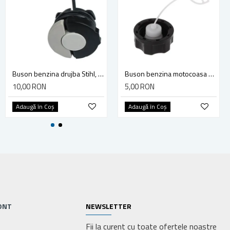
Boxa Portabila, 5W, Bluetooth V5.0, Usb, TF Card, 1200mAh, RGB led, TWS, RGB LED
Buson benzina drujba Stihl, model cu clapeta
Buson benzina motocoasa TL43/52
40,00 RON
10,00 RON
5,00 RON
Adaugă în Coş
Adaugă în Coş
Adaugă în Coş
ONT
NEWSLETTER
Fii la curent cu toate ofertele noastre