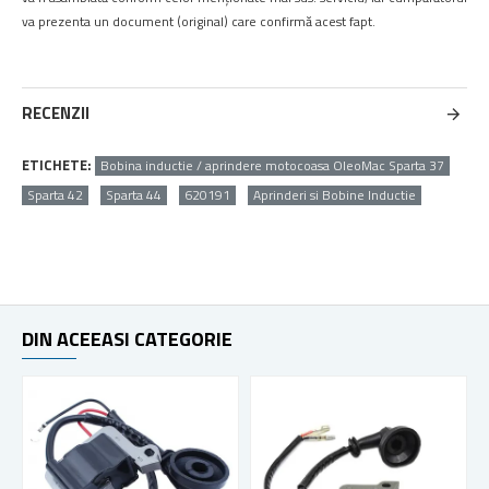
va prezenta un document (original) care confirmă acest fapt.
RECENZII
ETICHETE:
Bobina inductie / aprindere motocoasa OleoMac Sparta 37
Sparta 42
Sparta 44
620191
Aprinderi si Bobine Inductie
DIN ACEEASI CATEGORIE