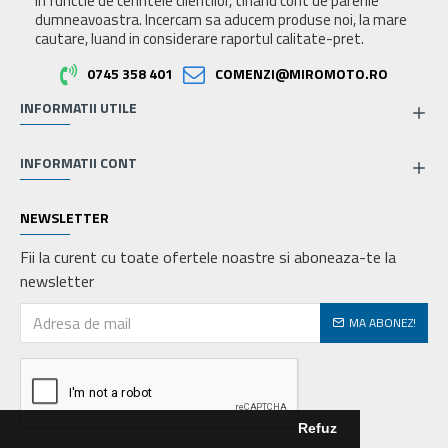
in functie de cerintele clientilor, tinand cont de parerile
dumneavoastra. Incercam sa aducem produse noi, la mare
cautare, luand in considerare raportul calitate-pret.
0745 358 401
COMENZI@MIROMOTO.RO
INFORMATII UTILE
INFORMATII CONT
NEWSLETTER
Fii la curent cu toate ofertele noastre si aboneaza-te la
newsletter
MA ABONEZ!
Refuz