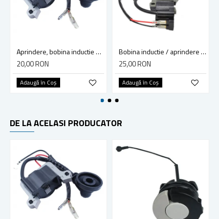
Aprindere, bobina inductie motocoasa chinezeasca TL43 TL 52, Ruris Dac 210, Dac 310
Bobina inductie / aprindere motocoasa 26cc, CG260, BC260, TL34, 1E34F
20,00 RON
25,00 RON
Adaugă în Coş
Adaugă în Coş
DE LA ACELASI PRODUCATOR