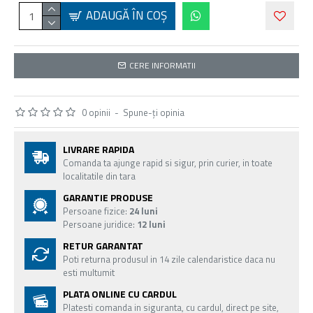
ADAUGĂ ÎN COŞ
CERE INFORMATII
0 opinii
-
Spune-ţi opinia
LIVRARE RAPIDA
Comanda ta ajunge rapid si sigur, prin curier, in toate
localitatile din tara
GARANTIE PRODUSE
Persoane fizice:
24 luni
Persoane juridice:
12 luni
RETUR GARANTAT
Poti returna produsul in 14 zile calendaristice daca nu
esti multumit
PLATA ONLINE CU CARDUL
Platesti comanda in siguranta, cu cardul, direct pe site,