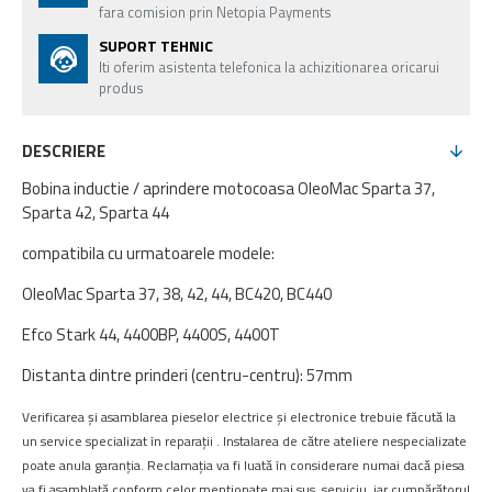
fara comision prin Netopia Payments
SUPORT TEHNIC
Iti oferim asistenta telefonica la achizitionarea oricarui
produs
DESCRIERE
Bobina inductie / aprindere motocoasa OleoMac Sparta 37,
Sparta 42, Sparta 44
compatibila cu urmatoarele modele:
OleoMac Sparta 37, 38, 42, 44, BC420, BC440
Efco Stark 44, 4400BP, 4400S, 4400T
Distanta dintre prinderi (centru-centru): 57mm
Verificarea și asamblarea pieselor electrice și electronice trebuie făcută la
un service specializat în reparații . Instalarea de către ateliere nespecializate
poate anula garanția. Reclamația va fi luată în considerare numai dacă piesa
va fi asamblată conform celor menționate mai sus. serviciu, iar cumpărătorul