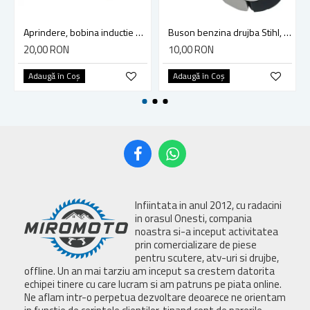
Aprindere, bobina inductie motocoasa chinezeasca TL43 TL 52, Ruris Dac 210, Dac 310
Buson benzina drujba Stihl, model cu clapeta
20,00 RON
10,00 RON
Adaugă în Coş
Adaugă în Coş
Infiintata in anul 2012, cu radacini
in orasul Onesti, compania
noastra si-a inceput activitatea
prin comercializare de piese
pentru scutere, atv-uri si drujbe,
offline. Un an mai tarziu am inceput sa crestem datorita
echipei tinere cu care lucram si am patruns pe piata online.
Ne aflam intr-o perpetua dezvoltare deoarece ne orientam