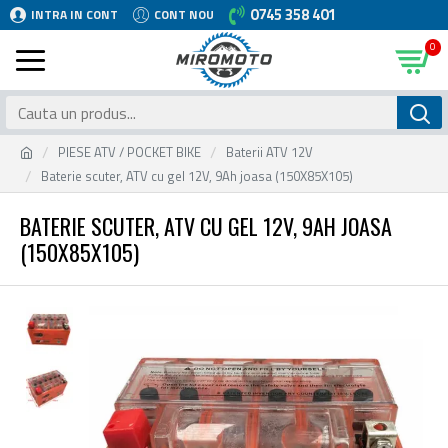
0745 358 401
INTRA IN CONT
CONT NOU
0
PIESE ATV / POCKET BIKE
Baterii ATV 12V
Baterie scuter, ATV cu gel 12V, 9Ah joasa (150X85X105)
BATERIE SCUTER, ATV CU GEL 12V, 9AH JOASA
(150X85X105)