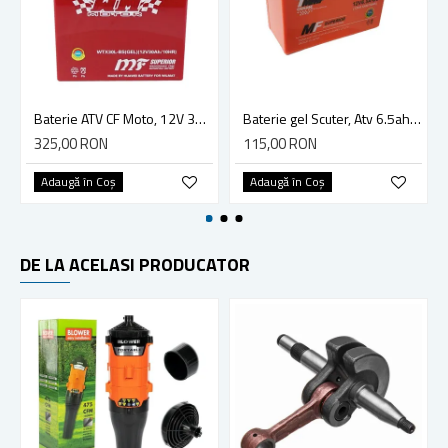
Baterie ATV CF Moto, 12V 30 Ah, WTX30L-BS ( YTX30L-BS )
Baterie gel Scuter, Atv 6.5ah 12V
325,00 RON
115,00 RON
Adaugă în Coş
Adaugă în Coş
DE LA ACELASI PRODUCATOR