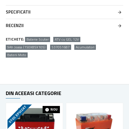
SPECIFICATII
RECENZII
ETICHETE:
Baterie Scuter
ATV cu GEL 12V
9Ah Joasa (150X85X105)
537051687
Acumulatori
Baterii Moto
DIN ACEEASI CATEGORIE
STOC EPUIZAT
NOU