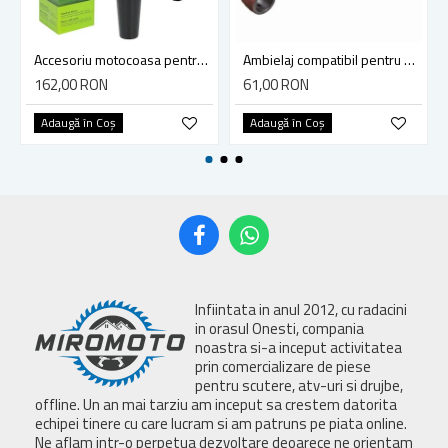
Accesoriu motocoasa pentru suflat frunze, Blade, 13.5 m3/minut, diametru teava 28mm - Tija 9 dinti
Ambielaj compatibil pentru drujba Husqvarna 365, 371, 372
162,00 RON
61,00 RON
Adaugă în Coş
Adaugă în Coş
Infiintata in anul 2012, cu radacini
in orasul Onesti, compania
noastra si-a inceput activitatea
prin comercializare de piese
pentru scutere, atv-uri si drujbe,
offline. Un an mai tarziu am inceput sa crestem datorita
echipei tinere cu care lucram si am patruns pe piata online.
Ne aflam intr-o perpetua dezvoltare deoarece ne orientam