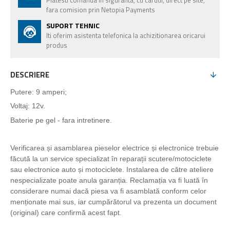
Platesti comanda in siguranta, cu cardul, direct pe site,
fara comision prin Netopia Payments
SUPORT TEHNIC
Iti oferim asistenta telefonica la achizitionarea oricarui
produs
DESCRIERE
Putere: 9 amperi;
Voltaj: 12v.
Baterie pe gel - fara intretinere.
Verificarea și asamblarea pieselor electrice și electronice trebuie
făcută la un service specializat în reparații scutere/motociclete
sau electronice auto și motociclete. Instalarea de către ateliere
nespecializate poate anula garanția. Reclamația va fi luată în
considerare numai dacă piesa va fi asamblată conform celor
menționate mai sus, iar cumpărătorul va prezenta un document
(original) care confirmă acest fapt.