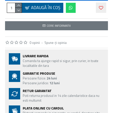
ADAUGĂ ÎN COŞ
CERE INFORMATII
0 opinii
-
Spune-ţi opinia
LIVRARE RAPIDA
Comanda ta ajunge rapid si sigur, prin curier, in toate
localitatile din tara
GARANTIE PRODUSE
Persoane fizice:
24 luni
Persoane juridice:
12 luni
RETUR GARANTAT
Poti returna produsul in 14 zile calendaristice daca nu
esti multumit
PLATA ONLINE CU CARDUL