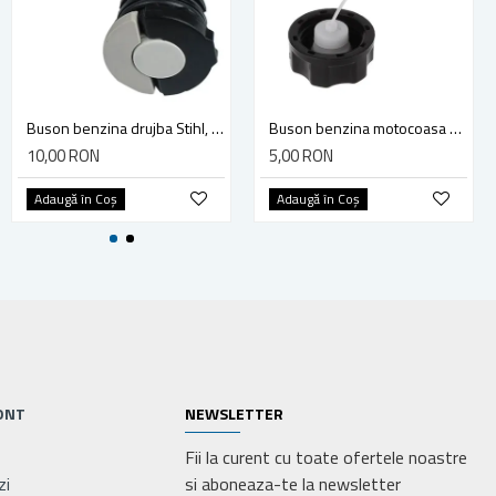
Balama ornamentala pentru porti si usi, culoare negru, 140x50x48x2.5mm
Buson benzina drujba Stihl, model cu clapeta
Buson benzina motocoasa TL43/52
9,00 RON
10,00 RON
5,00 RON
Adaugă în Coş
Adaugă în Coş
Adaugă în Coş
ONT
NEWSLETTER
Fii la curent cu toate ofertele noastre
zi
si aboneaza-te la newsletter