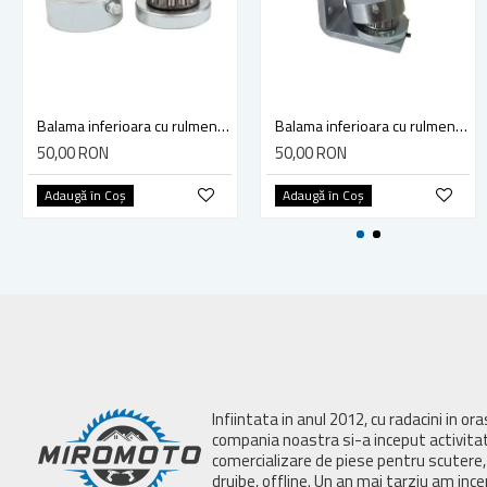
Balama inferioara cu rulment 70mm folosita la porti metalice
Balama inferioara cu rulment, 50mm si placa de fixare poarta, pentru porti din fier forjat, 61.214
50,00 RON
50,00 RON
Adaugă în Coş
Adaugă în Coş
Infiintata in anul 2012, cu radacini in or
compania noastra si-a inceput activita
comercializare de piese pentru scutere, 
drujbe, offline. Un an mai tarziu am inc