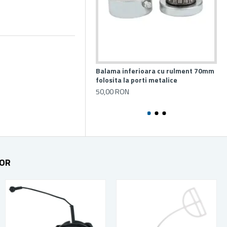
Balama inferioara cu rulment 70mm
Ba
folosita la porti metalice
si 
por
50,00 RON
50
TOR