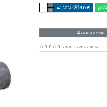
ADAUGĂ ÎN COŞ
CO
CERE INFORMATII
0 opinii
-
Spune-ţi opinia