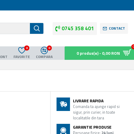
0745 358 401
CONTACT
0
0
0 produs(e) - 0,00 RON
CONT
FAVORITE
COMPARA
LIVRARE RAPIDA
Comanda ta ajunge rapid si
sigur, prin curier, in toate
localitatile din tara
GARANTIE PRODUSE
Persoane fizice:
24 luni