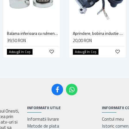
Balama inferioara cu rulment, 50mm, folosita la porti metalice
Balama ornamentala pentru porti si usi, culoare negru, 120x45x41x2.5mm
Aprindere, bobina inductie motocoasa chinezeasca TL43 TL 52, Ruris Dac 210, Dac 310
39,50 RON
9,00 RON
20,00 RON
Adaugă în Coş
Adaugă în Coş
Adaugă în Coş
INFORMATII UTILE
INFORMATII C
asul Onesti,
tea prin
Informatii livrare
Contul meu
atv-uri si
Metode de plata
Istoric comen
eput sa