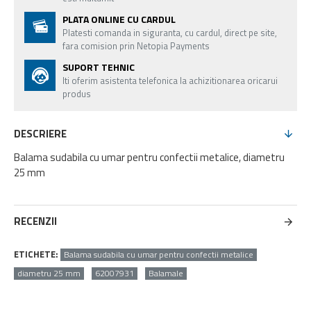
PLATA ONLINE CU CARDUL
Platesti comanda in siguranta, cu cardul, direct pe site,
fara comision prin Netopia Payments
SUPORT TEHNIC
Iti oferim asistenta telefonica la achizitionarea oricarui
produs
DESCRIERE
Balama sudabila cu umar pentru confectii metalice, diametru
25 mm
RECENZII
ETICHETE:
Balama sudabila cu umar pentru confectii metalice
diametru 25 mm
62007931
Balamale