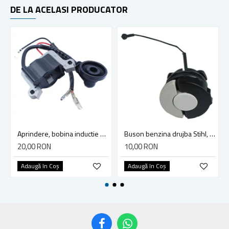
DE LA ACELASI PRODUCATOR
Aprindere, bobina inductie motocoasa chinezeasca TL43 TL 52, Ruris Dac 210, Dac 310
Buson benzina drujba Stihl, model cu clapeta
20,00 RON
10,00 RON
Adaugă în Coş
Adaugă în Coş