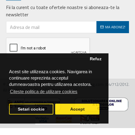
Fii la curent cu toate ofertele noastre si aboneaza-te la
newsletter
MA ABONEZ!
Refuz
Acest site utilizeaza cookies. Navigarea in
continuare reprezinta acceptul
© 2026 MIRALEX PARTS SRL, CIF: RO30468586, Nr.reg.com: J04/712/2012.
dumneavoastra pentru utilizarea acestora.
All Rights Reserved - by DevPro.ro
Citeste politica de utilizare cookies
Setari cookie
Accept