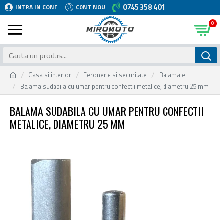
0745 358 401
INTRA IN CONT
CONT NOU
0
Casa si interior
Feronerie si securitate
Balamale
Balama sudabila cu umar pentru confectii metalice, diametru 25 mm
BALAMA SUDABILA CU UMAR PENTRU CONFECTII
METALICE, DIAMETRU 25 MM