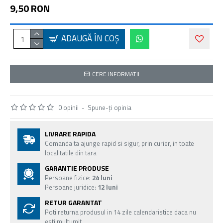
9,50 RON
ADAUGĂ ÎN COŞ
CERE INFORMATII
0 opinii
-
Spune-ţi opinia
LIVRARE RAPIDA
Comanda ta ajunge rapid si sigur, prin curier, in toate
localitatile din tara
GARANTIE PRODUSE
Persoane fizice:
24 luni
Persoane juridice:
12 luni
RETUR GARANTAT
Poti returna produsul in 14 zile calendaristice daca nu
esti multumit