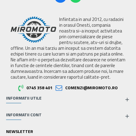
Infiintata in anul 2012, cu radacini
in orasul Onesti, compania
noastra si-a inceput activitatea
prin comercializare de piese
pentru scutere, atv-uri si drujbe,
offline. Un an mai tarziu am inceput sa crestem datorita
echipei tinere cu care lucram si am patruns pe piata online.
Ne aflam intr-o perpetua dezvoltare deoarece ne orientam
in functie de cerintele clientilor, tinand cont de parerile
dumneavoastra. Incercam sa aducem produse noi, la mare
cautare, luand in considerare raportul calitate-pret.
0745 358 401
COMENZI@MIROMOTO.RO
INFORMATII UTILE
INFORMATII CONT
NEWSLETTER