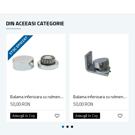
DIN ACEEASI CATEGORIE
STOC EPUIZAT
Balama inferioara cu rulment 70mm folosita la porti metalice
Balama inferioara cu rulment, 50mm si placa de fixare poarta, pentru porti din fier forjat, 61.214
50,00 RON
50,00 RON
Adaugă în Coş
Adaugă în Coş