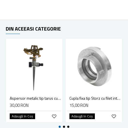
DIN ACEEASI CATEGORIE
Aspersor metalic tip tarus cu impuls, 5 bar, raza 12 m, 452 mp
Cupla fixa tip Storz cu filet interior, diametru 50mm/2 inch
30,00 RON
15,00 RON
Adaugă în Coş
Adaugă în Coş