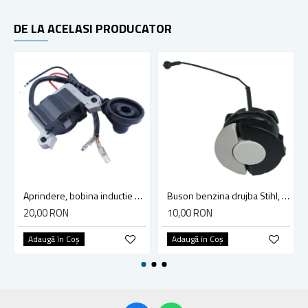
DE LA ACELASI PRODUCATOR
Aprindere, bobina inductie motocoasa chinezeasca TL43 TL 52, Ruris Dac 210, Dac 310
Buson benzina drujba Stihl, model cu clapeta
20,00 RON
10,00 RON
Adaugă în Coş
Adaugă în Coş