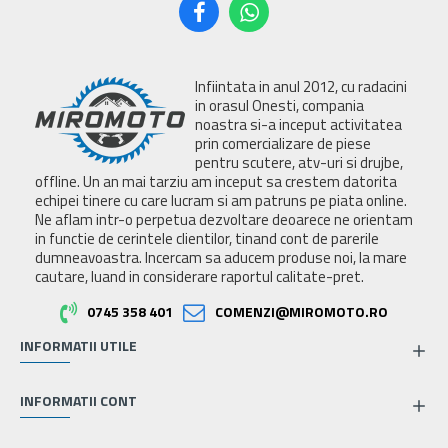
Infiintata in anul 2012, cu radacini
in orasul Onesti, compania
noastra si-a inceput activitatea
prin comercializare de piese
pentru scutere, atv-uri si drujbe,
offline. Un an mai tarziu am inceput sa crestem datorita
echipei tinere cu care lucram si am patruns pe piata online.
Ne aflam intr-o perpetua dezvoltare deoarece ne orientam
in functie de cerintele clientilor, tinand cont de parerile
dumneavoastra. Incercam sa aducem produse noi, la mare
cautare, luand in considerare raportul calitate-pret.
0745 358 401
COMENZI@MIROMOTO.RO
INFORMATII UTILE
INFORMATII CONT