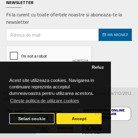
NEWSLETTER
Fii la curent cu toate ofertele noastre si aboneaza-te la
newsletter
MA ABONEZ!
Refuz
Acest site utilizeaza cookies. Navigarea in
continuare reprezinta acceptul
© 2026 MIRALEX PARTS SRL, CIF: RO30468586, Nr.reg.com: J04/712/2012.
dumneavoastra pentru utilizarea acestora.
All Rights Reserved - by DevPro.ro
Citeste politica de utilizare cookies
Setari cookie
Accept