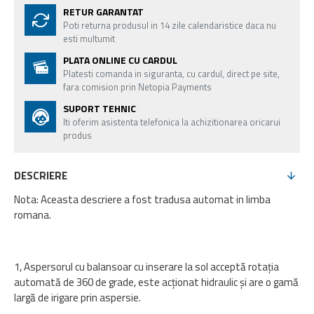
RETUR GARANTAT
Poti returna produsul in 14 zile calendaristice daca nu
esti multumit
PLATA ONLINE CU CARDUL
Platesti comanda in siguranta, cu cardul, direct pe site,
fara comision prin Netopia Payments
SUPORT TEHNIC
Iti oferim asistenta telefonica la achizitionarea oricarui
produs
DESCRIERE
Nota: Aceasta descriere a fost tradusa automat in limba
romana.
1, Aspersorul cu balansoar cu inserare la sol acceptă rotația
automată de 360 de grade, este acţionat hidraulic și are o gamă
largă de irigare prin aspersie.