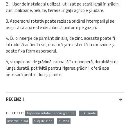
2、Ușor de instalat și utilizat, utilizat pe scară largă în grădini,
curți, balcoane, peluze, terase, irigații agricole și udare.
3, Aspersorul rotativ poate rezista oricărei intemperii și se
asigură că apa este distribuită uniform pe gazon.
4, Cu o inserție de pământ din aliaj de zinc, aceasta poate fi
introdusă adânc în sol, durabilă și rezistentă la coroziune și
poate fixa ferm aspersorul.
5, stropitoare de grădină, rafinată în manoperă, durabilă și de
lungă durată, potrivită pentru irigarea grădinii, oferă apa
necesară pentru flori și plante.
RECENZII
ETICHETE:
Aspersor rotativ pentru gradina
360 grade
insertie in sol
aliaj de zinc
durabil