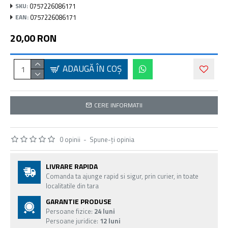
0757226086171
SKU:
0757226086171
EAN:
20,00 RON
ADAUGĂ ÎN COŞ
CERE INFORMATII
0 opinii
-
Spune-ţi opinia
LIVRARE RAPIDA
Comanda ta ajunge rapid si sigur, prin curier, in toate
localitatile din tara
GARANTIE PRODUSE
Persoane fizice:
24 luni
Persoane juridice:
12 luni