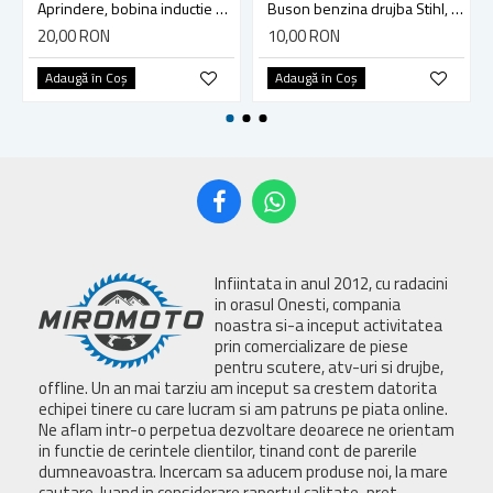
Aprindere, bobina inductie motocoasa chinezeasca TL43 TL 52, Ruris Dac 210, Dac 310
Buson benzina drujba Stihl, model cu clapeta
20,00 RON
10,00 RON
Adaugă în Coş
Adaugă în Coş
Infiintata in anul 2012, cu radacini
in orasul Onesti, compania
noastra si-a inceput activitatea
prin comercializare de piese
pentru scutere, atv-uri si drujbe,
offline. Un an mai tarziu am inceput sa crestem datorita
echipei tinere cu care lucram si am patruns pe piata online.
Ne aflam intr-o perpetua dezvoltare deoarece ne orientam
in functie de cerintele clientilor, tinand cont de parerile
dumneavoastra. Incercam sa aducem produse noi, la mare
cautare, luand in considerare raportul calitate-pret.