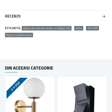
RECENZII
ETICHETE:
Aplica de perete aurie cu abajur alb
antic
701265
Aplice si plafoniere
DIN ACEEASI CATEGORIE
2-3 ZILE