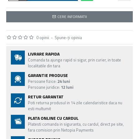
CERE INFORMATII
0 opinii
-
Spune-ţi opinia
LIVRARE RAPIDA
Comanda ta ajunge rapid si sigur, prin curier, in toate
localitatile din tara
GARANTIE PRODUSE
Persoane fizice:
24 luni
Persoane juridice:
12 luni
RETUR GARANTAT
Poti returna produsul in 14 zile calendaristice daca nu
esti multumit
PLATA ONLINE CU CARDUL
Platesti comanda in siguranta, cu cardul, direct pe site,
fara comision prin Netopia Payments