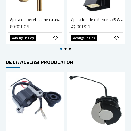
Aplica de perete aurie cu abajur alb
Aplica led de exterior, 2x5 W, negru, sticla si metal, culoare alb rece 6500K
80,00 RON
47,00 RON
Adaugă în Coş
Adaugă în Coş
DE LA ACELASI PRODUCATOR