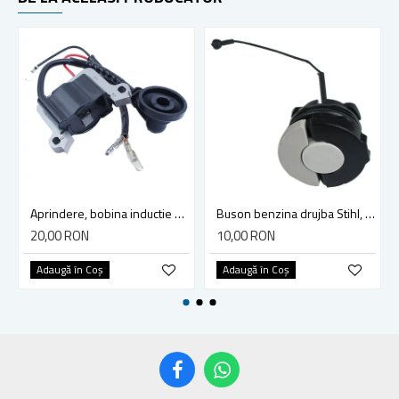
Aprindere, bobina inductie motocoasa chinezeasca TL43 TL 52, Ruris Dac 210, Dac 310
Buson benzina drujba Stihl, model cu clapeta
20,00 RON
10,00 RON
Adaugă în Coş
Adaugă în Coş