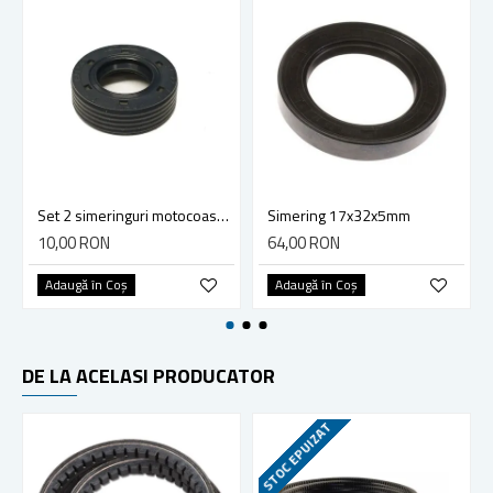
Set 2 simeringuri motocoasa compatibil Stihl FS55, FS38 (12x22x7)
Simering 17x32x5mm
10,00 RON
64,00 RON
Adaugă în Coş
Adaugă în Coş
DE LA ACELASI PRODUCATOR
STOC EPUIZAT