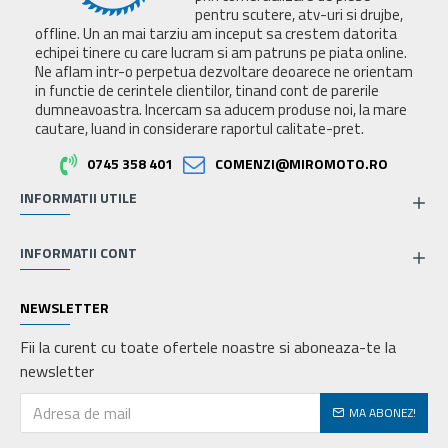
pentru scutere, atv-uri si drujbe,
offline. Un an mai tarziu am inceput sa crestem datorita
echipei tinere cu care lucram si am patruns pe piata online.
Ne aflam intr-o perpetua dezvoltare deoarece ne orientam
in functie de cerintele clientilor, tinand cont de parerile
dumneavoastra. Incercam sa aducem produse noi, la mare
cautare, luand in considerare raportul calitate-pret.
0745 358 401
COMENZI@MIROMOTO.RO
INFORMATII UTILE
INFORMATII CONT
NEWSLETTER
Fii la curent cu toate ofertele noastre si aboneaza-te la
newsletter
MA ABONEZ!