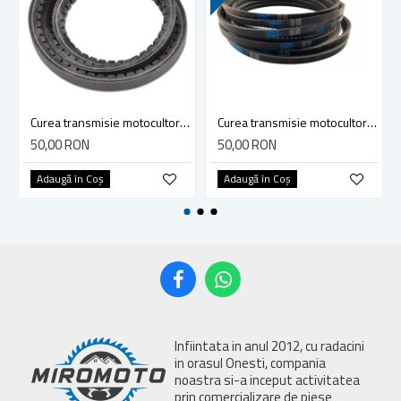
Curea transmisie motocultor / motosapa 17 X 850Li - BX34 SKF, Ruris 7099
Curea transmisie motocultor / motosapa 17X900 Li - BX36 SKF
50,00 RON
50,00 RON
Adaugă în Coş
Adaugă în Coş
Infiintata in anul 2012, cu radacini
in orasul Onesti, compania
noastra si-a inceput activitatea
prin comercializare de piese