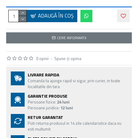
ADAUGĂ ÎN COŞ
CERE INFORMATII
0 opinii
-
Spune-ţi opinia
LIVRARE RAPIDA
Comanda ta ajunge rapid si sigur, prin curier, in toate
localitatile din tara
GARANTIE PRODUSE
Persoane fizice:
24 luni
Persoane juridice:
12 luni
RETUR GARANTAT
Poti returna produsul in 14 zile calendaristice daca nu
esti multumit