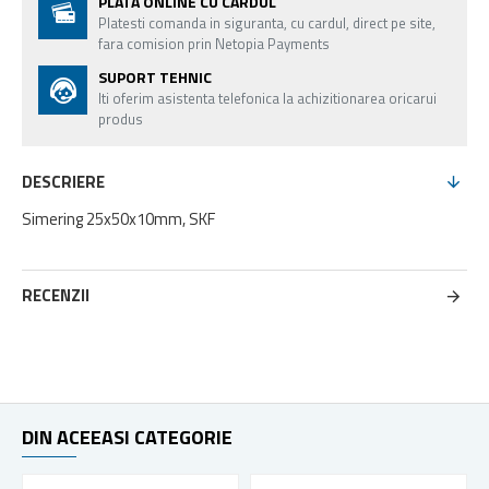
PLATA ONLINE CU CARDUL
Platesti comanda in siguranta, cu cardul, direct pe site,
fara comision prin Netopia Payments
SUPORT TEHNIC
Iti oferim asistenta telefonica la achizitionarea oricarui
produs
DESCRIERE
Simering 25x50x10mm, SKF
RECENZII
DIN ACEEASI CATEGORIE