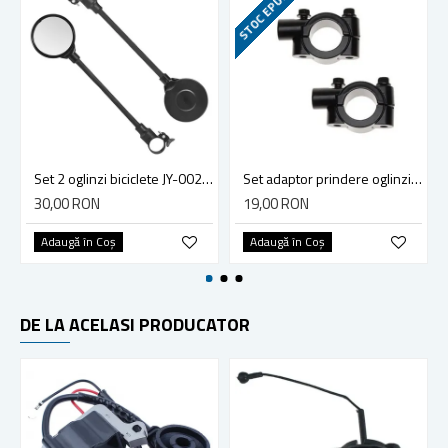
STOC EPUIZAT
Set 2 oglinzi biciclete JY-002, plastic, montare pe ghidon, negru
Set adaptor prindere oglinzi colier - surub (Ø 8mm)
30,00 RON
19,00 RON
Adaugă în Coş
Adaugă în Coş
DE LA ACELASI PRODUCATOR