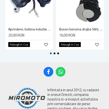
Aprindere, bobina inductie motocoasa chinezeasca TL43 TL 52, Ruris Dac 210, Dac 310
Buson benzina drujba Stihl, model cu clapeta
20,00 RON
10,00 RON
Adaugă în Coş
Adaugă în Coş
Infiintata in anul 2012, cu radacini
in orasul Onesti, compania
noastra si-a inceput activitatea
prin comercializare de piese
pentru scutere, atv-uri si drujbe,