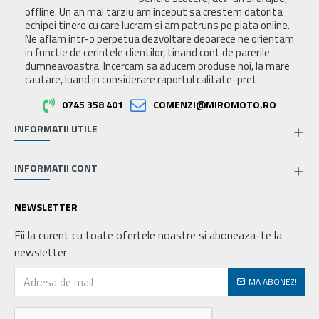
offline. Un an mai tarziu am inceput sa crestem datorita
echipei tinere cu care lucram si am patruns pe piata online.
Ne aflam intr-o perpetua dezvoltare deoarece ne orientam
in functie de cerintele clientilor, tinand cont de parerile
dumneavoastra. Incercam sa aducem produse noi, la mare
cautare, luand in considerare raportul calitate-pret.
0745 358 401
COMENZI@MIROMOTO.RO
INFORMATII UTILE
INFORMATII CONT
NEWSLETTER
Fii la curent cu toate ofertele noastre si aboneaza-te la
newsletter
MA ABONEZ!