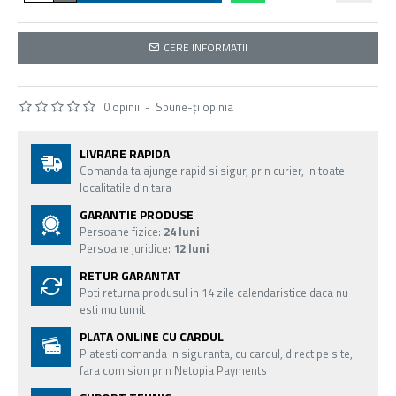
CERE INFORMATII
0 opinii
-
Spune-ţi opinia
LIVRARE RAPIDA
Comanda ta ajunge rapid si sigur, prin curier, in toate
localitatile din tara
GARANTIE PRODUSE
Persoane fizice:
24 luni
Persoane juridice:
12 luni
RETUR GARANTAT
Poti returna produsul in 14 zile calendaristice daca nu
esti multumit
PLATA ONLINE CU CARDUL
Platesti comanda in siguranta, cu cardul, direct pe site,
fara comision prin Netopia Payments