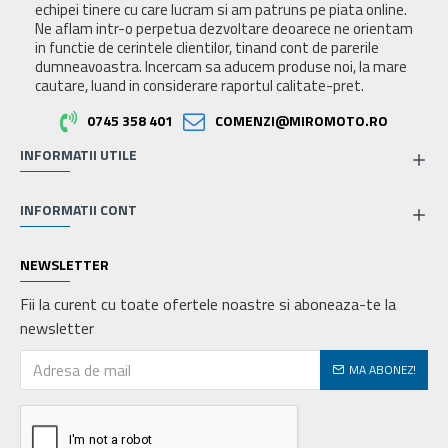
echipei tinere cu care lucram si am patruns pe piata online.
Ne aflam intr-o perpetua dezvoltare deoarece ne orientam
in functie de cerintele clientilor, tinand cont de parerile
dumneavoastra. Incercam sa aducem produse noi, la mare
cautare, luand in considerare raportul calitate-pret.
0745 358 401
COMENZI@MIROMOTO.RO
INFORMATII UTILE
INFORMATII CONT
NEWSLETTER
Fii la curent cu toate ofertele noastre si aboneaza-te la
newsletter
MA ABONEZ!