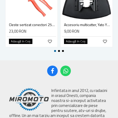
Cleste sertizat conectori 250 mm lama 4mm Yato YT-2254
Accesoriu multicutter, Yato YT-34689, sistem Yato Quick Release, slefuire, 90 mm, ceramica, abrazive
23,00 RON
9,00 RON
Adaugă în Coş
Adaugă în Coş
Infiintata in anul 2012, cu radacini
in orasul Onesti, compania
noastra si-a inceput activitatea
prin comercializare de piese
pentru scutere, atv-uri si drujbe,
offline. Un an mai tarziu am inceput sa crestem datorita