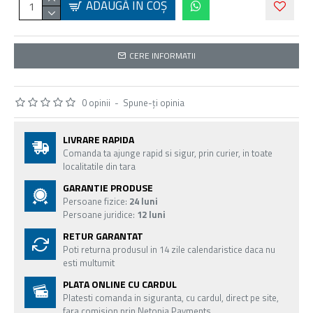
ADAUGĂ ÎN COŞ
CERE INFORMATII
0 opinii
-
Spune-ţi opinia
LIVRARE RAPIDA
Comanda ta ajunge rapid si sigur, prin curier, in toate
localitatile din tara
GARANTIE PRODUSE
Persoane fizice:
24 luni
Persoane juridice:
12 luni
RETUR GARANTAT
Poti returna produsul in 14 zile calendaristice daca nu
esti multumit
PLATA ONLINE CU CARDUL
Platesti comanda in siguranta, cu cardul, direct pe site,
fara comision prin Netopia Payments