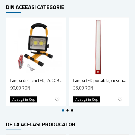
DIN ACEEASI CATEGORIE
Lampa de lucru LED, 2x COB 30W, acumulator 3x 18650, suport prindere, negru/galben
Lampa LED portabila, cu senzor de miscare, reincarcabila, magnet, putere 3.5w, lungime 43cm, rosu
90,00 RON
35,00 RON
Adaugă în Coş
Adaugă în Coş
DE LA ACELASI PRODUCATOR