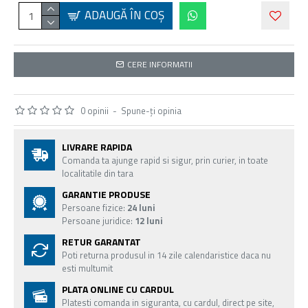
ADAUGĂ ÎN COŞ
CERE INFORMATII
0 opinii
-
Spune-ţi opinia
LIVRARE RAPIDA
Comanda ta ajunge rapid si sigur, prin curier, in toate
localitatile din tara
GARANTIE PRODUSE
Persoane fizice:
24 luni
Persoane juridice:
12 luni
RETUR GARANTAT
Poti returna produsul in 14 zile calendaristice daca nu
esti multumit
PLATA ONLINE CU CARDUL
Platesti comanda in siguranta, cu cardul, direct pe site,