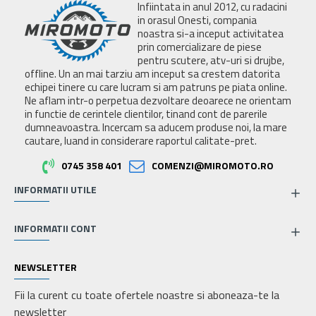
Infiintata in anul 2012, cu radacini
in orasul Onesti, compania
noastra si-a inceput activitatea
prin comercializare de piese
pentru scutere, atv-uri si drujbe,
offline. Un an mai tarziu am inceput sa crestem datorita
echipei tinere cu care lucram si am patruns pe piata online.
Ne aflam intr-o perpetua dezvoltare deoarece ne orientam
in functie de cerintele clientilor, tinand cont de parerile
dumneavoastra. Incercam sa aducem produse noi, la mare
cautare, luand in considerare raportul calitate-pret.
0745 358 401
COMENZI@MIROMOTO.RO
INFORMATII UTILE
INFORMATII CONT
NEWSLETTER
Fii la curent cu toate ofertele noastre si aboneaza-te la
newsletter