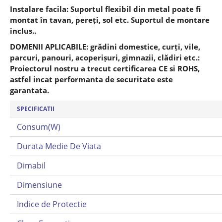
Instalare facila: Suportul flexibil din metal poate fi
montat în tavan, pereți, sol etc. Suportul de montare
inclus..
DOMENII APLICABILE: grădini domestice, curți, vile,
parcuri, panouri, acoperișuri, gimnazii, clădiri etc.:
Proiectorul nostru a trecut certificarea CE si ROHS,
astfel incat performanta de securitate este
garantata.
SPECIFICATII
Consum(W)
Durata Medie De Viata
Dimabil
Dimensiune
Indice de Protectie