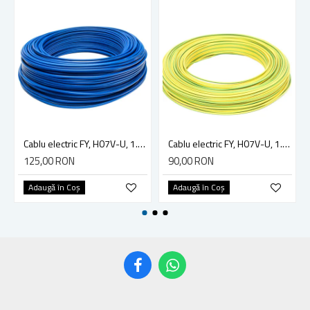
Cablu electric FY, H07V-U, 1.5 mm², 100 m, albastru, cupru
Cablu electric FY, H07V-U, 1.5 mm², 100 m, galben/verde, cupru
125,00 RON
90,00 RON
Adaugă în Coş
Adaugă în Coş