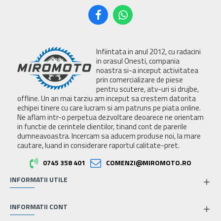
Infiintata in anul 2012, cu radacini
in orasul Onesti, compania
noastra si-a inceput activitatea
prin comercializare de piese
pentru scutere, atv-uri si drujbe,
offline. Un an mai tarziu am inceput sa crestem datorita
echipei tinere cu care lucram si am patruns pe piata online.
Ne aflam intr-o perpetua dezvoltare deoarece ne orientam
in functie de cerintele clientilor, tinand cont de parerile
dumneavoastra. Incercam sa aducem produse noi, la mare
cautare, luand in considerare raportul calitate-pret.
0745 358 401
COMENZI@MIROMOTO.RO
INFORMATII UTILE
INFORMATII CONT