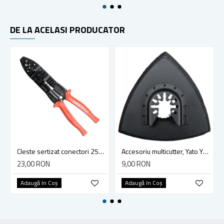
DE LA ACELASI PRODUCATOR
Cleste sertizat conectori 250 mm lama 4mm Yato YT-2254
Accesoriu multicutter, Yato YT-34689, sistem Yato Quick Release, slefuire, 90 mm, ceramica, abrazive
23,00 RON
9,00 RON
Adaugă în Coş
Adaugă în Coş