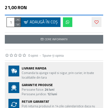
21,00 RON
ADAUGĂ ÎN COŞ
CERE INFORMATII
0 opinii
-
Spune-ţi opinia
LIVRARE RAPIDA
Comanda ta ajunge rapid si sigur, prin curier, in toate
localitatile din tara
GARANTIE PRODUSE
Persoane fizice:
24 luni
Persoane juridice:
12 luni
RETUR GARANTAT
Poti returna produsul in 14 zile calendaristice daca nu