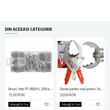
DIN ACEEASI CATEGORIE
Arcuri, Yato YT-06875, 200 bucati
Cleste pentru inel piston, Yato YT-06377, 40-100 mm
15,00 RON
20,00 RON
Adaugă în Coş
Adaugă în Coş