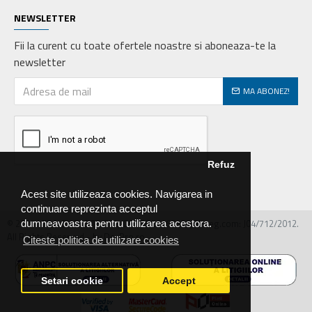
NEWSLETTER
Fii la curent cu toate ofertele noastre si aboneaza-te la
newsletter
MA ABONEZ!
Refuz
Acest site utilizeaza cookies. Navigarea in
continuare reprezinta acceptul
© 2026 MIRALEX PARTS SRL, CIF: RO30468586, Nr.reg.com: J04/712/2012.
dumneavoastra pentru utilizarea acestora.
All Rights Reserved - by DevPro.ro
Citeste politica de utilizare cookies
Setari cookie
Accept