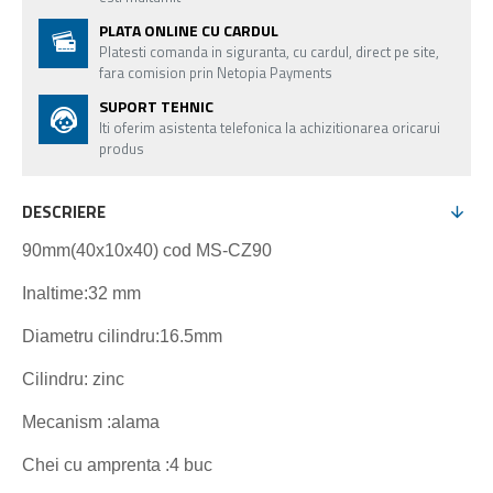
PLATA ONLINE CU CARDUL
Platesti comanda in siguranta, cu cardul, direct pe site,
fara comision prin Netopia Payments
SUPORT TEHNIC
Iti oferim asistenta telefonica la achizitionarea oricarui
produs
DESCRIERE
90mm(40x10x40) cod MS-CZ90
Inaltime:32 mm
Diametru cilindru:16.5mm
Cilindru: zinc
Mecanism :alama
Chei cu amprenta :4 buc