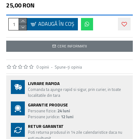
25,00 RON
ADAUGĂ ÎN COŞ
CERE INFORMATII
0 opinii
-
Spune-ţi opinia
LIVRARE RAPIDA
Comanda ta ajunge rapid si sigur, prin curier, in toate
localitatile din tara
GARANTIE PRODUSE
Persoane fizice:
24 luni
Persoane juridice:
12 luni
RETUR GARANTAT
Poti returna produsul in 14 zile calendaristice daca nu
esti multumit