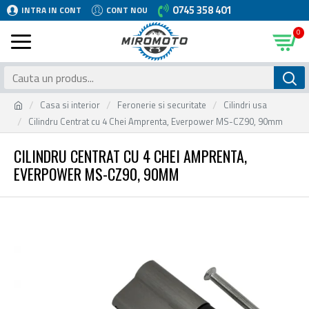
0745 358 401
INTRA IN CONT
CONT NOU
0
Casa si interior
Feronerie si securitate
Cilindri usa
Cilindru Centrat cu 4 Chei Amprenta, Everpower MS-CZ90, 90mm
CILINDRU CENTRAT CU 4 CHEI AMPRENTA,
EVERPOWER MS-CZ90, 90MM