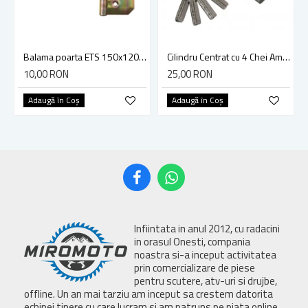
Balama poarta ETS 150x120mm
Cilindru Centrat cu 4 Chei Amprenta, Everpower MS-CZ80, 80mm
10,00 RON
25,00 RON
Adaugă în Coş
Adaugă în Coş
Infiintata in anul 2012, cu radacini
in orasul Onesti, compania
noastra si-a inceput activitatea
prin comercializare de piese
pentru scutere, atv-uri si drujbe,
offline. Un an mai tarziu am inceput sa crestem datorita
echipei tinere cu care lucram si am patruns pe piata online.