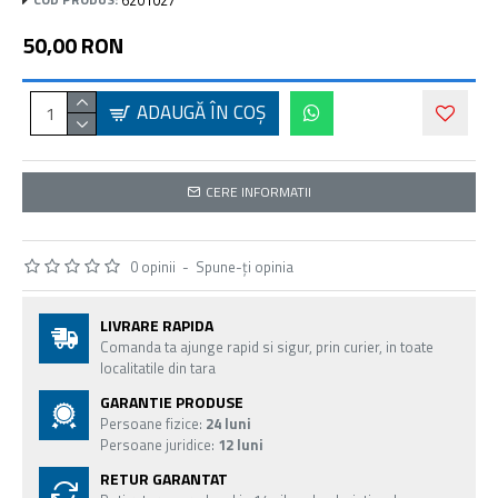
50,00 RON
ADAUGĂ ÎN COŞ
CERE INFORMATII
0 opinii
-
Spune-ţi opinia
LIVRARE RAPIDA
Comanda ta ajunge rapid si sigur, prin curier, in toate
localitatile din tara
GARANTIE PRODUSE
Persoane fizice:
24 luni
Persoane juridice:
12 luni
RETUR GARANTAT