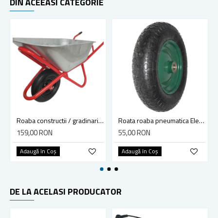
DIN ACEEASI CATEGORIE
Roaba constructii / gradinarit, ELEFANT Tip 2, tabla zincata, 100 L
Roata roaba pneumatica Elefant, 350-8, AX 20X93MM
159,00 RON
55,00 RON
Adaugă în Coş
Adaugă în Coş
DE LA ACELASI PRODUCATOR