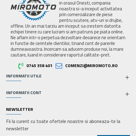
in orasul Onesti, compania
noastra si-a inceput activitatea
prin comercializare de piese
pentru scutere, atv-uri si drujbe,
offline. Un an mai tarziu am inceput sa crestem datorita
echipei tinere cu care lucram si am patruns pe piata online.
Ne aflam intr-o perpetua dezvoltare deoarece ne orientam
in functie de cerintele clientilor, tinand cont de parerile
dumneavoastra. Incercam sa aducem produse noi, la mare
cautare, luand in considerare raportul calitate-pret.
0745 358 401
COMENZI@MIROMOTO.RO
INFORMATII UTILE
INFORMATII CONT
NEWSLETTER
Fii la curent cu toate ofertele noastre si aboneaza-te la
newsletter