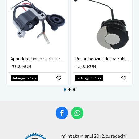
Aprindere, bobina inductie motocoasa chinezeasca TL43 TL 52, Ruris Dac 210, Dac 310
Buson benzina drujba Stihl, model cu clapeta
20,00 RON
10,00 RON
Adaugă în Coş
Adaugă în Coş
Infiintata in anul 2012, cu radacini