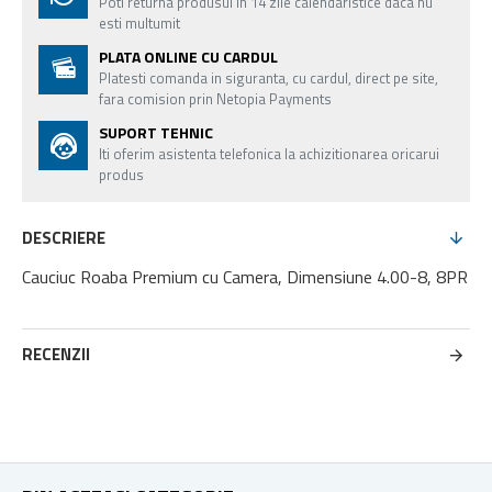
Poti returna produsul in 14 zile calendaristice daca nu
esti multumit
PLATA ONLINE CU CARDUL
Platesti comanda in siguranta, cu cardul, direct pe site,
fara comision prin Netopia Payments
SUPORT TEHNIC
Iti oferim asistenta telefonica la achizitionarea oricarui
produs
DESCRIERE
Cauciuc Roaba Premium cu Camera, Dimensiune 4.00-8, 8PR
RECENZII